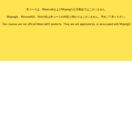
本コースは、MinecraftおよびMojangの公式商品ではございません。
Mojang社、Microsoft社、Notch氏は本コースの内容と関わりはございません。予めご了承ください。
Our courses are not official Minecraft® products. They are not approved by, or associated with Mojang®.