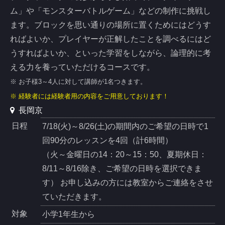
ム」や「モンスターバトルゲーム」などの制作に挑戦し
ます。ブロックを思い通りの場所に置くためにはどうす
ればよいか、プレイヤーが正解したことを調べるにはど
うすればよいか、といった学習をしながら、論理的に考
える力を養っていただけるコースです。
※ お子様3～4人に対して講師が1名つきます。
※ 経験者には経験者用の内容をご用意しております！
長岡京
日程
7/18(火)～8/26(土)の期間内のご希望の日時で1
回90分のレッスンを4回（計6時間）
（火～金曜日の14：20～15：50、夏期休日：
8/11～8/16除き、ご希望の日時を選択できま
す） お申し込みの方には教室からご連絡をさせ
ていただきます。
対象
小学1年生から