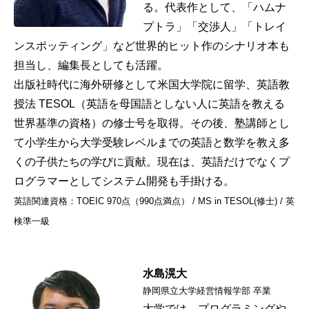
る。代表作として、「ハムナ
プトラ」「交渉人」「トレイ
ンスポッティング」など世界的ヒット作のシナリオ本も
担当し、編集長としても活躍。
出版社時代に海外研修として米国大学院に留学、英語教
授法 TESOL（英語を母国語としない人に英語を教える
世界基準の資格）の修士号を取得。その後、塾講師とし
て小学生から大学受験レベルまでの英語と数学を教え多
くの子供たちの学びに貢献。現在は、英語だけでなくプ
ログラマーとしてシステム開発も手掛ける。
英語関連資格：TOEIC 970点（990点満点） / MS in TESOL(修士) / 英
検準一級
水島滉大
静岡県立大学経営情報学部 卒業
大学では、プログラミングや